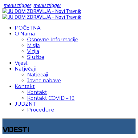
menu trigger
menu trigger
POČETNA
O Nama
Osnovne Informacije
Misija
Vizija
Službe
Vijesti
Natječaji
Natječaji
Javne nabave
Kontakt
Kontakt
Kontakt COVID – 19
JUDZNT
Procedure
VIJESTI