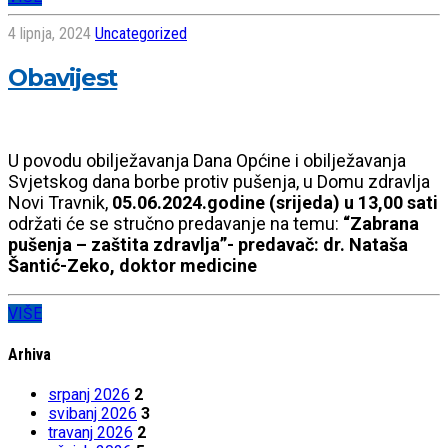
4 lipnja, 2024
Uncategorized
Obavijest
U povodu obilježavanja Dana Općine i obilježavanja
Svjetskog dana borbe protiv pušenja, u Domu zdravlja
Novi Travnik,
05.06.2024.godine (srijeda) u 13,00 sati
održati će se stručno predavanje na temu:
“Zabrana
pušenja – zaštita zdravlja”- predavač: dr. Nataša
Šantić-Zeko, doktor medicine
VIŠE
Arhiva
srpanj 2026
2
svibanj 2026
3
travanj 2026
2