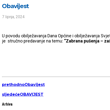
Obavijest
7 lipnja, 2024
U povodu obilježavanja Dana Općine i obilježavanja Svje
je stručno predavanje na temu:
“Zabrana pušenja – zaš
prethodno
Obavijest
sljedeće
OBAVIJEST
Arhiva