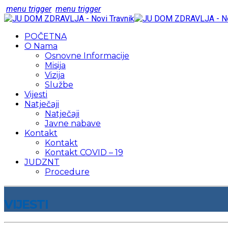
menu trigger
menu trigger
POČETNA
O Nama
Osnovne Informacije
Misija
Vizija
Službe
Vijesti
Natječaji
Natječaji
Javne nabave
Kontakt
Kontakt
Kontakt COVID – 19
JUDZNT
Procedure
VIJESTI