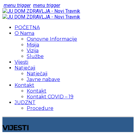
menu trigger
menu trigger
POČETNA
O Nama
Osnovne Informacije
Misija
Vizija
Službe
Vijesti
Natječaji
Natječaji
Javne nabave
Kontakt
Kontakt
Kontakt COVID – 19
JUDZNT
Procedure
VIJESTI