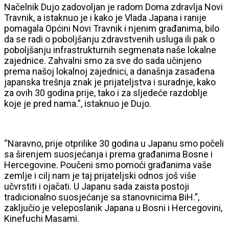
Načelnik Dujo zadovoljan je radom Doma zdravlja Novi
Travnik, a istaknuo je i kako je Vlada Japana i ranije
pomagala Općini Novi Travnik i njenim građanima, bilo
da se radi o poboljšanju zdravstvenih usluga ili pak o
poboljšanju infrastrukturnih segmenata naše lokalne
zajednice. Zahvalni smo za sve do sada učinjeno
prema našoj lokalnoj zajednici, a današnja zasađena
japanska trešnja znak je prijateljstva i suradnje, kako
za ovih 30 godina prije, tako i za sljedeće razdoblje
koje je pred nama.”, istaknuo je Dujo.
“Naravno, prije otprilike 30 godina u Japanu smo počeli
sa širenjem suosjećanja i prema građanima Bosne i
Hercegovine. Poučeni smo pomoći građanima vaše
zemlje i cilj nam je taj prijateljski odnos još više
učvrstiti i ojačati. U Japanu sada zaista postoji
tradicionalno suosjećanje sa stanovnicima BiH.”,
zaključio je veleposlanik Japana u Bosni i Hercegovini,
Kinefuchi Masami.