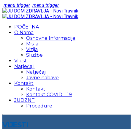
menu trigger
menu trigger
POČETNA
O Nama
Osnovne Informacije
Misija
Vizija
Službe
Vijesti
Natječaji
Natječaji
Javne nabave
Kontakt
Kontakt
Kontakt COVID – 19
JUDZNT
Procedure
VIJESTI