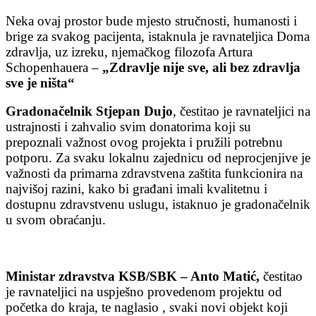
Neka ovaj prostor bude mjesto stručnosti, humanosti i
brige za svakog pacijenta, istaknula je ravnateljica Doma
zdravlja, uz izreku, njemačkog filozofa Artura
Schopenhauera –
„Zdravlje nije sve, ali bez zdravlja
sve je ništa“
Gradonačelnik Stjepan Dujo
, čestitao je ravnateljici na
ustrajnosti i zahvalio svim donatorima koji su
prepoznali važnost ovog projekta i pružili potrebnu
potporu. Za svaku lokalnu zajednicu od neprocjenjive je
važnosti da primarna zdravstvena zaštita funkcionira na
najvišoj razini, kako bi građani imali kvalitetnu i
dostupnu zdravstvenu uslugu, istaknuo je gradonačelnik
u svom obraćanju.
Ministar zdravstva KSB/SBK – Anto Matić,
čestitao
je ravnateljici na uspješno provedenom projektu od
početka do kraja, te naglasio , svaki novi objekt koji