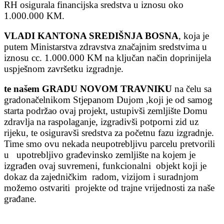
RH osigurala financijska sredstva u iznosu oko
1.000.000 KM.
VLADI KANTONA SREDIŠNJA BOSNA
, koja je
putem Ministarstva zdravstva značajnim sredstvima u
iznosu cc. 1.000.000 KM na ključan način doprinijela
uspješnom završetku izgradnje.
te našem GRADU NOVOM TRAVNIKU
na čelu sa
gradonačelnikom Stjepanom Dujom ,koji je od samog
starta podržao ovaj projekt, ustupivši zemljište Domu
zdravlja na raspolaganje, izgradivši potporni zid uz
rijeku, te osiguravši sredstva za početnu fazu izgradnje.
Time smo ovu nekada neupotrebljivu parcelu pretvorili
u upotrebljivo građevinsko zemljište na kojem je
izgrađen ovaj suvremeni, funkcionalni objekt koji je
dokaz da zajedničkim radom, vizijom i suradnjom
možemo ostvariti projekte od trajne vrijednosti za naše
građane.