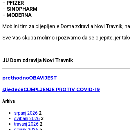
– PFIZER
– SINOPHARM
– MODERNA
Mobilni tim za cijepljenje Doma zdravlja Novi Travnik, na
Sve Vas skupa molimo i pozivamo da se cijepite, jer tako
JU Dom zdravlja Novi Travnik
prethodno
OBAVIJEST
sljedeće
CIJEPLJENJE PROTIV COVID-19
Arhiva
srpanj 2026
2
svibanj 2026
3
travanj 2026
2
ožujak 2026
5