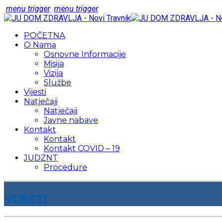
menu trigger
menu trigger
POČETNA
O Nama
Osnovne Informacije
Misija
Vizija
Službe
Vijesti
Natječaji
Natječaji
Javne nabave
Kontakt
Kontakt
Kontakt COVID – 19
JUDZNT
Procedure
VIJESTI