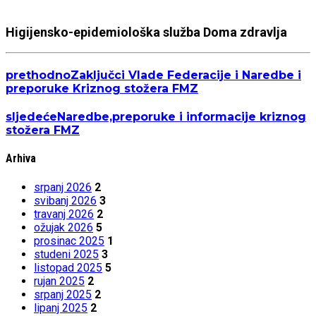
Higijensko-epidemiološka služba Doma zdravlja
prethodno
Zaključci Vlade Federacije i Naredbe i
preporuke Kriznog stožera FMZ
sljedeće
Naredbe,preporuke i informacije kriznog
stožera FMZ
Arhiva
srpanj 2026
2
svibanj 2026
3
travanj 2026
2
ožujak 2026
5
prosinac 2025
1
studeni 2025
3
listopad 2025
5
rujan 2025
2
srpanj 2025
2
lipanj 2025
2