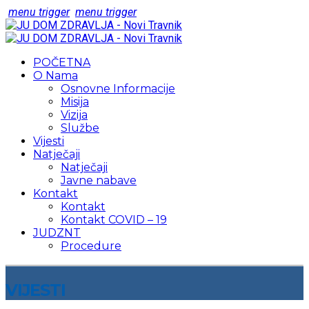
menu trigger
menu trigger
POČETNA
O Nama
Osnovne Informacije
Misija
Vizija
Službe
Vijesti
Natječaji
Natječaji
Javne nabave
Kontakt
Kontakt
Kontakt COVID – 19
JUDZNT
Procedure
VIJESTI